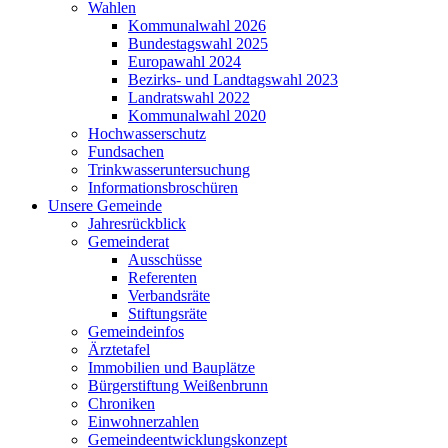
Wahlen
Kommunalwahl 2026
Bundestagswahl 2025
Europawahl 2024
Bezirks- und Landtagswahl 2023
Landratswahl 2022
Kommunalwahl 2020
Hochwasserschutz
Fundsachen
Trinkwasseruntersuchung
Informationsbroschüren
Unsere Gemeinde
Jahresrückblick
Gemeinderat
Ausschüsse
Referenten
Verbandsräte
Stiftungsräte
Gemeindeinfos
Ärztetafel
Immobilien und Bauplätze
Bürgerstiftung Weißenbrunn
Chroniken
Einwohnerzahlen
Gemeindeentwicklungskonzept