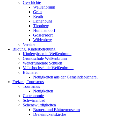
Geschichte
Weißenbrunn
Grün
Reuth
Eichenbühl
Thonberg
Hummendorf
Gössersdorf
Wildenberg
Vereine
Bildung, Kinderbetreuung
Kindergärten in Weißenbrunn
Grundschule Weißenbrunn
Weiterführende Schulen
Volkshochschule Weißenbrunn
Bücherei
Neuigkeiten aus der Gemeindebücherei
Freizeit, Tourismus
Tourismus
Neuigkeiten
Gastronomie
Schwimmbad
Sehenswürdigkeiten
Brauer- und Büttnermuseum
Dreieinigkeitskirche