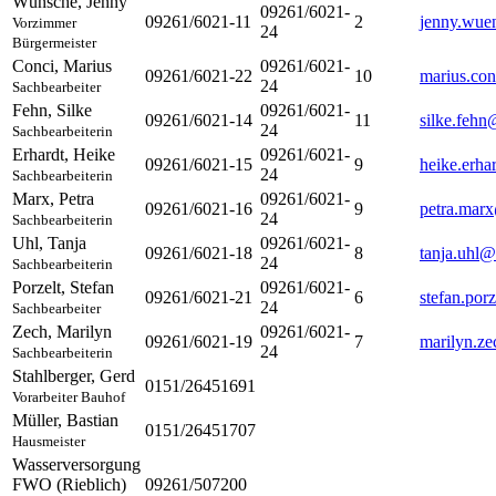
Wünsche
,
Jenny
09261/6021-
09261/6021-11
2
jenny.wue
Vorzimmer
24
Bürgermeister
Conci
,
Marius
09261/6021-
09261/6021-22
10
marius.co
24
Sachbearbeiter
Fehn
,
Silke
09261/6021-
09261/6021-14
11
silke.feh
24
Sachbearbeiterin
Erhardt
,
Heike
09261/6021-
09261/6021-15
9
heike.erh
24
Sachbearbeiterin
Marx
,
Petra
09261/6021-
09261/6021-16
9
petra.mar
24
Sachbearbeiterin
Uhl
,
Tanja
09261/6021-
09261/6021-18
8
tanja.uhl
24
Sachbearbeiterin
Porzelt
,
Stefan
09261/6021-
09261/6021-21
6
stefan.por
24
Sachbearbeiter
Zech
,
Marilyn
09261/6021-
09261/6021-19
7
marilyn.z
24
Sachbearbeiterin
Stahlberger
,
Gerd
0151/26451691
Vorarbeiter Bauhof
Müller
,
Bastian
0151/26451707
Hausmeister
Wasserversorgung
FWO (Rieblich)
09261/507200