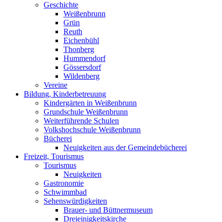
Geschichte
Weißenbrunn
Grün
Reuth
Eichenbühl
Thonberg
Hummendorf
Gössersdorf
Wildenberg
Vereine
Bildung, Kinderbetreuung
Kindergärten in Weißenbrunn
Grundschule Weißenbrunn
Weiterführende Schulen
Volkshochschule Weißenbrunn
Bücherei
Neuigkeiten aus der Gemeindebücherei
Freizeit, Tourismus
Tourismus
Neuigkeiten
Gastronomie
Schwimmbad
Sehenswürdigkeiten
Brauer- und Büttnermuseum
Dreieinigkeitskirche