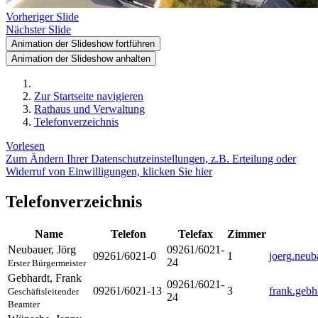
Vorheriger Slide
Nächster Slide
Animation der Slideshow fortführen
Animation der Slideshow anhalten
Zur Startseite navigieren
Rathaus und Verwaltung
Telefonverzeichnis
Vorlesen
Zum Ändern Ihrer Datenschutzeinstellungen, z.B. Erteilung oder
Widerruf von Einwilligungen, klicken Sie hier
Telefonverzeichnis
Name
Telefon
Telefax
Zimmer
Neubauer
,
Jörg
09261/6021-
09261/6021-0
1
joerg.neu
24
Erster Bürgermeister
Gebhardt
,
Frank
09261/6021-
09261/6021-13
3
frank.geb
Geschäftsleitender
24
Beamter