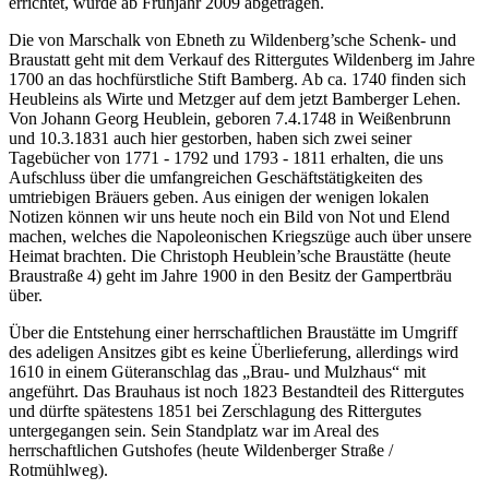
errichtet, wurde ab Frühjahr 2009 abgetragen.
Die von Marschalk von Ebneth zu Wildenberg’sche Schenk- und
Braustatt geht mit dem Verkauf des Rittergutes Wildenberg im Jahre
1700 an das hochfürstliche Stift Bamberg. Ab ca. 1740 finden sich
Heubleins als Wirte und Metzger auf dem jetzt Bamberger Lehen.
Von Johann Georg Heublein, geboren 7.4.1748 in Weißenbrunn
und 10.3.1831 auch hier gestorben, haben sich zwei seiner
Tagebücher von 1771 - 1792 und 1793 - 1811 erhalten, die uns
Aufschluss über die umfangreichen Geschäftstätigkeiten des
umtriebigen Bräuers geben. Aus einigen der wenigen lokalen
Notizen können wir uns heute noch ein Bild von Not und Elend
machen, welches die Napoleonischen Kriegszüge auch über unsere
Heimat brachten. Die Christoph Heublein’sche Braustätte (heute
Braustraße 4) geht im Jahre 1900 in den Besitz der Gampertbräu
über.
Über die Entstehung einer herrschaftlichen Braustätte im Umgriff
des adeligen Ansitzes gibt es keine Überlieferung, allerdings wird
1610 in einem Güteranschlag das „Brau- und Mulzhaus“ mit
angeführt. Das Brauhaus ist noch 1823 Bestandteil des Rittergutes
und dürfte spätestens 1851 bei Zerschlagung des Rittergutes
untergegangen sein. Sein Standplatz war im Areal des
herrschaftlichen Gutshofes (heute Wildenberger Straße /
Rotmühlweg).