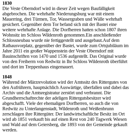
1830
Die Veste Oberndorf wird in dieser Zeit wegen Baufälligkeit
abgebrochen. Die wehrhafte Niederungsburg war mit einem
Mauerring, drei Türmen, Tor, Wassergraben und Wälle wehrhaft
gesichert. Gegenüber dem Tor befand sich mit der Bastei eine
weitere wehrhafte Anlage. Die Dorfherren hatten schon 1807 ihren
Wohnsitz im Schloss Wildenroth genommen.Ein anschließender
Schlossneubau wurde nie fertiggestellt und ausgebaut.Auf dem
Rathausvorplatz, gegenüber der Bastei, wurde zum Ortsjubiläum im
Jahre 2011 ein großer Wappenstein der Veste Oberndorf mit
Bauinschriften von 1470 und 1536 aufgestellt. Das Original wurde
von den Freiherrn von Redwitz in Ihr Schloss Wildenroth überführt
und dort im Treppenhaus eingemauert.
1848
Während der Märzrevolution wird der Amtssitz des Rittergutes von
den Aufrührern, hauptsächlich Auswärtige, überfallen und dabei das
Archiv und die Amtsregistratur zerstört und verbrannt. Die
Grundherrschaftrechte der adeligen Rittergutsbesitzer wird
abgeschafft. Viele der ehemaligen Dorfherren, so auch die von
Redwitz zu Unterlangenstadt, Wildenroth und Weißenbrunn
zerschlagen ihre Rittergüter. Der landwirtschaftliche Besitz im Ort
wird ab 1851 verkauft bis auf einen Rest von 240 Tagwerk Wiesen
und Wald auf dem Geiersberg, die 1893 von der Gemeinde gekauft
werden.