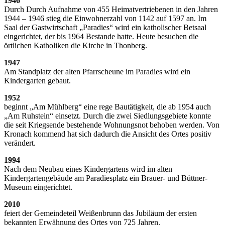
1946
Durch Durch Aufnahme von 455 Heimatvertriebenen in den Jahren
1944 – 1946 stieg die Einwohnerzahl von 1142 auf 1597 an. Im
Saal der Gastwirtschaft „Paradies“ wird ein katholischer Betsaal
eingerichtet, der bis 1964 Bestande hatte. Heute besuchen die
örtlichen Katholiken die Kirche in Thonberg.
1947
Am Standplatz der alten Pfarrscheune im Paradies wird ein
Kindergarten gebaut.
1952
beginnt „Am Mühlberg“ eine rege Bautätigkeit, die ab 1954 auch
„Am Ruhstein“ einsetzt. Durch die zwei Siedlungsgebiete konnte
die seit Kriegsende bestehende Wohnungsnot behoben werden. Von
Kronach kommend hat sich dadurch die Ansicht des Ortes positiv
verändert.
1994
Nach dem Neubau eines Kindergartens wird im alten
Kindergartengebäude am Paradiesplatz ein Brauer- und Büttner-
Museum eingerichtet.
2010
feiert der Gemeindeteil Weißenbrunn das Jubiläum der ersten
bekannten Erwähnung des Ortes von 725 Jahren.