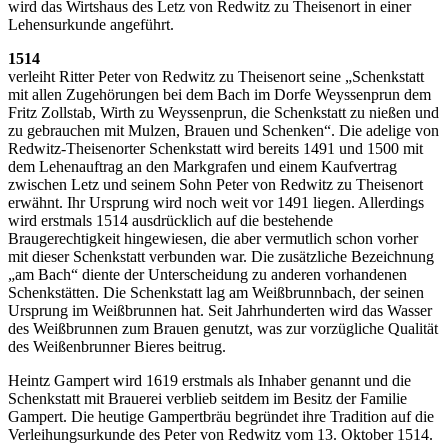
wird das Wirtshaus des Letz von Redwitz zu Theisenort in einer
Lehensurkunde angeführt.
1514
verleiht Ritter Peter von Redwitz zu Theisenort seine „Schenkstatt
mit allen Zugehörungen bei dem Bach im Dorfe Weyssenprun dem
Fritz Zollstab, Wirth zu Weyssenprun, die Schenkstatt zu nießen und
zu gebrauchen mit Mulzen, Brauen und Schenken“. Die adelige von
Redwitz-Theisenorter Schenkstatt wird bereits 1491 und 1500 mit
dem Lehenauftrag an den Markgrafen und einem Kaufvertrag
zwischen Letz und seinem Sohn Peter von Redwitz zu Theisenort
erwähnt. Ihr Ursprung wird noch weit vor 1491 liegen. Allerdings
wird erstmals 1514 ausdrücklich auf die bestehende
Braugerechtigkeit hingewiesen, die aber vermutlich schon vorher
mit dieser Schenkstatt verbunden war. Die zusätzliche Bezeichnung
„am Bach“ diente der Unterscheidung zu anderen vorhandenen
Schenkstätten. Die Schenkstatt lag am Weißbrunnbach, der seinen
Ursprung im Weißbrunnen hat. Seit Jahrhunderten wird das Wasser
des Weißbrunnen zum Brauen genutzt, was zur vorzügliche Qualität
des Weißenbrunner Bieres beitrug.
Heintz Gampert wird 1619 erstmals als Inhaber genannt und die
Schenkstatt mit Brauerei verblieb seitdem im Besitz der Familie
Gampert. Die heutige Gampertbräu begründet ihre Tradition auf die
Verleihungsurkunde des Peter von Redwitz vom 13. Oktober 1514.