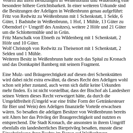
Vettern auf ihren Besitzungen in Weißenbrunn und Wildenberg eine
besondere höhere Gerichtsbarkeit. In einer weiteren Urkunde sind
die Besitzungen der Adeligen in Weißenbrunn genau aufgeführt:
Fritz von Redwitz zu Weißenbrunn mit 1 Schenkstatt, 1 Selde, 6
Güter, 1 Badstube in Weißenbrunn, 1 Hof, 1 Mühle, 13 Güter zu
Oberndorf (= Umgriff des Ansitzes), weitere 2 Höfe und 21 Güter
um die Schlottermühle und in Grün.
Fritz Marschalk von Ebneth zu Wildenberg mit 1 Schenkstatt, 2
Höfe und 10 Güter.
Wolf Christoph von Redwitz zu Theisenort mit 1 Schenkstatt, 2
Selden und 1 Mühle.
Weiteren Besitz in Weißenbrunn hatte noch das Spital zu Kronach
und das Domkapitel Bamberg mit seinem Fragment.
Eine Mulz- und Bräugerechtigkeit auf diesen drei Schenkstätten
wird dabei nicht extra erwähnt, da dieses Recht den Adeligen wohl
schon seit jeher zustand, auch wenn sich dafür keine Urkunden
mehr finden. Es ist nicht vorstellbar, dass der Bischof als Landesherr
seinen Vettern dieses Recht verweigert hätte, da durch die
Umgeldfreiheit (Umgeld war eine frühe Form der Getränkesteuer
für Bier und Wein) den Adeligen finanzielle Vorteile erwachsen
wären. So besaßen die adeligen Besitzer von Weißenbrunn bereits
seit Alters her das Privileg der Braugerechtigkeit und nutzten es
entsprechend. Die Stadt Kronach, die ansonsten in ihrem Umgriff
ebenfalls ein landesherrliches Bierprivileg besaßen, musste diese