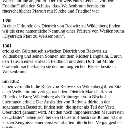
Weizzenbrune angeführt. Der Hinweis eines Lehens „vor dem
Friedhof“ gibt den Schluss, dass Weißenbrunn bereits ein
ritterschaftlicher Pfarrort mit Kirche und Friedhof war.
1350
In einer Urkunde des Dietrich von Redwitz zu Wildenberg finden
wir die erste namentliche Nennung eines Pfarrers von Weißenbrunn
„Dyetreich Pfarr zu Weissenbrun“.
1361
erfolgt ein Gütertausch zwischen Dietrich von Redwitz zu
Wildenberg und seinen Söhnen mit dem Kloster Langheim. Durch
den Tausch eines Hofes in Feldbuch und dem Dorf mit Mühle
Grafendobrach erhalten sie den umfangreichen Klosterbesitz in
Weißenbrunn.
um 1362
haben vermutlich die Ritter von Redwitz zu Wildenberg ihren Sitz
nach Weißenbrunn verlegt, nachdem Dietrich Marschalk von
Ebneth die Burg Wildenberg als Erbburggut vom Bischof
übertragen erhielt. Der Ansitz der von Redwitz dürfte in der
sogenannten Bastei zu finden sein, die später als Teil der Veste
Oberndorf genannt wird. Mit den noch imponierenden Mauerresten
der „Bastei“ haben sich bei den Häusern Braustraße 40 und 42 die
letzten Zeugnisse einer einst wehrhaften ritterlichen Vergangenheit
erhalten.