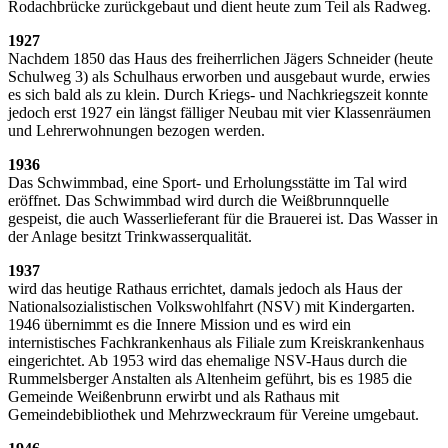
Rodachbrücke zurückgebaut und dient heute zum Teil als Radweg.
1927
Nachdem 1850 das Haus des freiherrlichen Jägers Schneider (heute
Schulweg 3) als Schulhaus erworben und ausgebaut wurde, erwies
es sich bald als zu klein. Durch Kriegs- und Nachkriegszeit konnte
jedoch erst 1927 ein längst fälliger Neubau mit vier Klassenräumen
und Lehrerwohnungen bezogen werden.
1936
Das Schwimmbad, eine Sport- und Erholungsstätte im Tal wird
eröffnet. Das Schwimmbad wird durch die Weißbrunnquelle
gespeist, die auch Wasserlieferant für die Brauerei ist. Das Wasser in
der Anlage besitzt Trinkwasserqualität.
1937
wird das heutige Rathaus errichtet, damals jedoch als Haus der
Nationalsozialistischen Volkswohlfahrt (NSV) mit Kindergarten.
1946 übernimmt es die Innere Mission und es wird ein
internistisches Fachkrankenhaus als Filiale zum Kreiskrankenhaus
eingerichtet. Ab 1953 wird das ehemalige NSV-Haus durch die
Rummelsberger Anstalten als Altenheim geführt, bis es 1985 die
Gemeinde Weißenbrunn erwirbt und als Rathaus mit
Gemeindebibliothek und Mehrzweckraum für Vereine umgebaut.