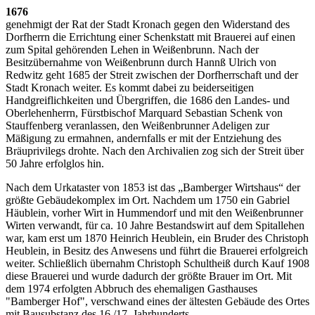
1676
genehmigt der Rat der Stadt Kronach gegen den Widerstand des
Dorfherrn die Errichtung einer Schenkstatt mit Brauerei auf einen
zum Spital gehörenden Lehen in Weißenbrunn. Nach der
Besitzübernahme von Weißenbrunn durch Hannß Ulrich von
Redwitz geht 1685 der Streit zwischen der Dorfherrschaft und der
Stadt Kronach weiter. Es kommt dabei zu beiderseitigen
Handgreiflichkeiten und Übergriffen, die 1686 den Landes- und
Oberlehenherrn, Fürstbischof Marquard Sebastian Schenk von
Stauffenberg veranlassen, den Weißenbrunner Adeligen zur
Mäßigung zu ermahnen, andernfalls er mit der Entziehung des
Bräuprivilegs drohte. Nach den Archivalien zog sich der Streit über
50 Jahre erfolglos hin.
Nach dem Urkataster von 1853 ist das „Bamberger Wirtshaus“ der
größte Gebäudekomplex im Ort. Nachdem um 1750 ein Gabriel
Häublein, vorher Wirt in Hummendorf und mit den Weißenbrunner
Wirten verwandt, für ca. 10 Jahre Bestandswirt auf dem Spitallehen
war, kam erst um 1870 Heinrich Heublein, ein Bruder des Christoph
Heublein, in Besitz des Anwesens und führt die Brauerei erfolgreich
weiter. Schließlich übernahm Christoph Schultheiß durch Kauf 1908
diese Brauerei und wurde dadurch der größte Brauer im Ort. Mit
dem 1974 erfolgten Abbruch des ehemaligen Gasthauses
"Bamberger Hof", verschwand eines der ältesten Gebäude des Ortes
mit Bausubstanz des 16./17. Jahrhunderts.