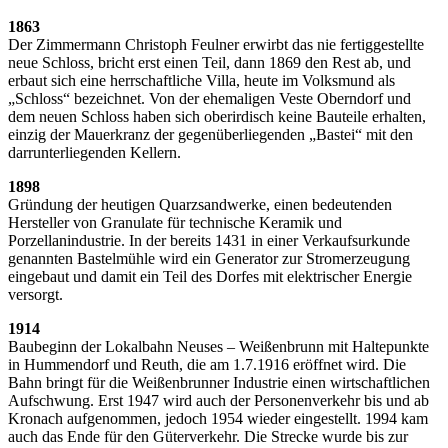
1863
Der Zimmermann Christoph Feulner erwirbt das nie fertiggestellte
neue Schloss, bricht erst einen Teil, dann 1869 den Rest ab, und
erbaut sich eine herrschaftliche Villa, heute im Volksmund als
„Schloss“ bezeichnet. Von der ehemaligen Veste Oberndorf und
dem neuen Schloss haben sich oberirdisch keine Bauteile erhalten,
einzig der Mauerkranz der gegenüberliegenden „Bastei“ mit den
darrunterliegenden Kellern.
1898
Gründung der heutigen Quarzsandwerke, einen bedeutenden
Hersteller von Granulate für technische Keramik und
Porzellanindustrie. In der bereits 1431 in einer Verkaufsurkunde
genannten Bastelmühle wird ein Generator zur Stromerzeugung
eingebaut und damit ein Teil des Dorfes mit elektrischer Energie
versorgt.
1914
Baubeginn der Lokalbahn Neuses – Weißenbrunn mit Haltepunkte
in Hummendorf und Reuth, die am 1.7.1916 eröffnet wird. Die
Bahn bringt für die Weißenbrunner Industrie einen wirtschaftlichen
Aufschwung. Erst 1947 wird auch der Personenverkehr bis und ab
Kronach aufgenommen, jedoch 1954 wieder eingestellt. 1994 kam
auch das Ende für den Güterverkehr. Die Strecke wurde bis zur