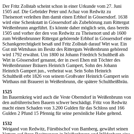
Der Fritz Zollstab scheint schon in einer Urkunde vom 27. Juni
1505 auf. Die Gebrüder Peter und Achaz von Redwitz zu
Theisenort verleihen ihm damit einen Erbhof in Gössersdorf. 1638
wird eine Schenkstatt in Gössersdorf als Zubehörung zum Rittergut
Weißenbrunn angeführt. Es könnte daher möglich sein, dass bereits
1505 und vorher der den von Redwitz zu Theisenort und ab 1600
zum Weißenbrunner Rittergut gehörende Erbhof in Gössersdorf eine
Schankgerechtigkeit besaß und Fritz Zollstab darauf Wirt war. Ein
Gut mit Wirtshaus im Besitz des Ritterguts Weißenbrunn gehörend
wird 1792 erwähnt. Um 1800 ist Johann Friedrich Schultheiß als
Wirt in Gössersdorf genannt, der in zwei Ehen mit Töchter des
Weißenbrunner Bräuers Heinrich Gampert, Sohn des Johann
Heinrich Gampert jun., verheirat war. Sein Sohn Heinrich
Schultheiß erbt 1826 von seinem Großvater Heinrich Gampert sein
Wirthaus mit Brauerei in Weißenbrunn, die spätere Schultheißbräu.
1525
Im Bauernkrieg wird auch die Veste Oberndorf in Weißenbrunn von
den aufrührerischen Bauern schwer beschädigt. Fritz von Redwitz
macht einen Schaden von 3.200 Gulden für das Schloss und 166
Gulden 2 Pfund 15 Pfennig für seine persönliche Habe geltend.
1532
Weigand von Redwitz, Fürstbischof von Bamberg, gewährt seinen