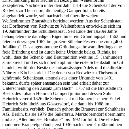
Einschränkung ihrer Rechte im Bezug auf Weißenbrunn
akzeptieren. Nachdem unter dem Jahr 1514 die Schenkstatt der von
Redwitz zu Theisenort, die heutige Gampertbräu, bereits
abgehandelt wurde, soll nachstehend über die weiteren
Weißenbrunner Braustätten berichtet werden: Aus der Schenkstatt
der Dorfherren von Redwitz zu Weißenbrunn entwickelte sich im
19. Jahrhundert die Schultheißbräu. Seit Ende der 1920er Jahre
behaupteten die damaligen Eigentümer ein Gründungsjahr 1562 und
feierten deswegen 1962 im großem Stil eine Festwoche zum „400.
Jubiläum“. Das angenommene Gründungsjahr war allerdings eine
freie Erfindung und ist durch keine Urkunde belegt. Richtig ist
wohl, dass die Schenk- und Brautradition weit ins 15. Jahrhundert
zurückreicht und es sich überhaupt um die erste Schenkstatt im Ort
handelt, wofür der Besitz des ortsansässigen Adels und die direkte
Nähe zur Kirche spricht. Die denen von Redwitz zu Theisenort
gehörende Schenkstatt, erstmals aus einer Urkunde von 1491
bekannt, dürfte später entstanden sein und erhielt daher zur
Unterscheidung den Zusatz „am Bach“. 1757 ist die Braustätte im
Besitz des Johann Heinrich Gampert junior und dessen Sohn
Heinrich vererbt 1826 die Schenkstatt mit Brauerei seinem Enkel
Heinrich Schultheiß aus Gössersdorf, die dann bis 1968 im
Familienbesitz verblieb. Danach gehört die Brauerei zur Schultheiss
AG, Berlin, bis sie 1979 die Sailerbräu, Marktoberndorf übernimmt
und als „Altenmünster Brauhaus“ bis 1992 fortführt. Die ehedem
modernen Brauereigebäude, erst 1936 nach einem Großbrand neu