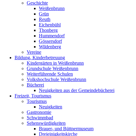
Geschichte
Weißenbrunn
Grün
Reuth
Eichenbühl
Thonberg
Hummendorf
Gössersdorf
Wildenberg
Vereine
Bildung, Kinderbetreuung
Kindergärten in Weißenbrunn
Grundschule Weißenbrunn
Weiterführende Schulen
Volkshochschule Weißenbrunn
Bücherei
Neuigkeiten aus der Gemeindebücherei
Freizeit, Tourismus
Tourismus
Neuigkeiten
Gastronomie
Schwimmbad
Sehenswürdigkeiten
Brauer- und Büttnermuseum
Dreieinigkeitskirche