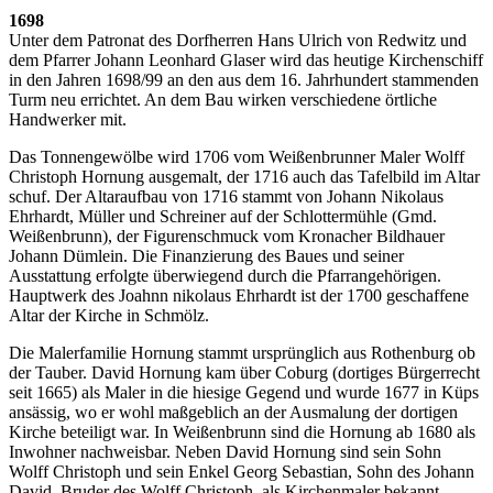
1698
Unter dem Patronat des Dorfherren Hans Ulrich von Redwitz und
dem Pfarrer Johann Leonhard Glaser wird das heutige Kirchenschiff
in den Jahren 1698/99 an den aus dem 16. Jahrhundert stammenden
Turm neu errichtet. An dem Bau wirken verschiedene örtliche
Handwerker mit.
Das Tonnengewölbe wird 1706 vom Weißenbrunner Maler Wolff
Christoph Hornung ausgemalt, der 1716 auch das Tafelbild im Altar
schuf. Der Altaraufbau von 1716 stammt von Johann Nikolaus
Ehrhardt, Müller und Schreiner auf der Schlottermühle (Gmd.
Weißenbrunn), der Figurenschmuck vom Kronacher Bildhauer
Johann Dümlein. Die Finanzierung des Baues und seiner
Ausstattung erfolgte überwiegend durch die Pfarrangehörigen.
Hauptwerk des Joahnn nikolaus Ehrhardt ist der 1700 geschaffene
Altar der Kirche in Schmölz.
Die Malerfamilie Hornung stammt ursprünglich aus Rothenburg ob
der Tauber. David Hornung kam über Coburg (dortiges Bürgerrecht
seit 1665) als Maler in die hiesige Gegend und wurde 1677 in Küps
ansässig, wo er wohl maßgeblich an der Ausmalung der dortigen
Kirche beteiligt war. In Weißenbrunn sind die Hornung ab 1680 als
Inwohner nachweisbar. Neben David Hornung sind sein Sohn
Wolff Christoph und sein Enkel Georg Sebastian, Sohn des Johann
David, Bruder des Wolff Christoph, als Kirchenmaler bekannt.