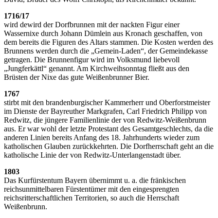
1716/17
wird dewird der Dorfbrunnen mit der nackten Figur einer
Wassernixe durch Johann Dümlein aus Kronach geschaffen, von
dem bereits die Figuren des Altars stammen. Die Kosten werden des
Brunnens werden durch die „Gemein-Laden“, der Gemeindekasse
getragen. Die Brunnenfigur wird im Volksmund liebevoll
„Jungferkättl“ genannt. Am Kirchweihsonntag fließt aus den
Brüsten der Nixe das gute Weißenbrunner Bier.
1767
stirbt mit den brandenburgischer Kammerherr und Oberforstmeister
im Dienste der Bayreuther Markgrafen, Carl Friedrich Philipp von
Redwitz, die jüngere Familienlinie der von Redwitz-Weißenbrunn
aus. Er war wohl der letzte Protestant des Gesamtgeschlechts, da die
anderen Linien bereits Anfang des 18. Jahrhunderts wieder zum
katholischen Glauben zurückkehrten. Die Dorfherrschaft geht an die
katholische Linie der von Redwitz-Unterlangenstadt über.
1803
Das Kurfürstentum Bayern übernimmt u. a. die fränkischen
reichsunmittelbaren Fürstentümer mit den eingesprengten
reichsritterschaftlichen Territorien, so auch die Herrschaft
Weißenbrunn.