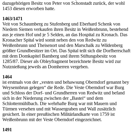
dazugehörigen Besitz von Peter von Schonstadt zurück, der wohl
1453 diesen erworben hatte.
1463/1471
Veit von Schaumberg zu Stufenberg und Eberhard Schenk von
Niedern Siemen verkaufen ihren Besitz in Weißenbrunn, bestehend
aus je einen Hof und je 5 Selden, an das Hospital zu Kronach. Das
Kronacher Spital wird somit neben den von Redwitz zu
Weißenbrunn und Theisenort und den Marschalk zu Wildenberg
größter Grundbesitzer im Ort. Das Spital teilt sich die Dorfherrschaft
mit dem Domkapitel Bamberg und ihrem Stiftungsbesitz von
1285/87. Dieser als Obleyfragment bezeichnete Besitz wird zur
Nutznießung jeweils an Domherren vergeben.
1464
ist erstmals von der „vesten und behawsung Oberndorf genannt bey
Weysennbrun gelegen“ die Rede. Die Veste Oberndorf war Burg
und Schloss der Dorf- und Grundherren von Redwitz und befand
sich in der Niederung zwischen der „Bastei“ und dem
Schlottermühlbach. Die wehrhafte Burg war mit Mauern und
Türmen versehen und mit Wassergraben und Wall zusätzlich
gesichert. In einer preußischen Militärlandkarte von 1759 ist
Weißenbrunn mit der Veste Oberndorf eingezeichnet.
1491