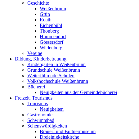
Geschichte
Weißenbrunn
Grün
Reuth
Eichenbühl
Thonberg
Hummendorf
Gössersdorf
Wildenberg
Vereine
Bildung, Kinderbetreuung
Kindergärten in Weißenbrunn
Grundschule Weißenbrunn
Weiterführende Schulen
Volkshochschule Weißenbrunn
Bücherei
Neuigkeiten aus der Gemeindebücherei
Freizeit, Tourismus
Tourismus
Neuigkeiten
Gastronomie
Schwimmbad
Sehenswürdigkeiten
Brauer- und Büttnermuseum
Dreieinigkeitskirche