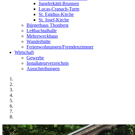
Jungferkättl-Brunnen
Lucas-Cranach-Turm
St. Egidius-Kirche
St. Josef-Kirche
Bürgerhaus Thonberg
Leßbachtalhalle
Mehrzweckhaus
Wanderhütte
Ferienwohnungen/Fremdenzimmer
Wirtschaft
Gewerbe
Installateurverzeichnis
Ausschreibungen