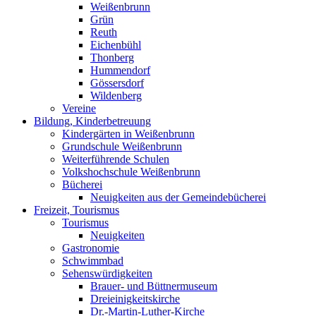
Weißenbrunn
Grün
Reuth
Eichenbühl
Thonberg
Hummendorf
Gössersdorf
Wildenberg
Vereine
Bildung, Kinderbetreuung
Kindergärten in Weißenbrunn
Grundschule Weißenbrunn
Weiterführende Schulen
Volkshochschule Weißenbrunn
Bücherei
Neuigkeiten aus der Gemeindebücherei
Freizeit, Tourismus
Tourismus
Neuigkeiten
Gastronomie
Schwimmbad
Sehenswürdigkeiten
Brauer- und Büttnermuseum
Dreieinigkeitskirche
Dr.-Martin-Luther-Kirche