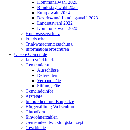
Kommunalwahl 2026
Bundestagswahl 2025
Europawahl 2024
Bezirks- und Landtagswahl 2023
Landratswahl 2022
Kommunalwahl 2020
Hochwasserschutz
Fundsachen
Trinkwasseruntersuchung
Informationsbroschüren
Unsere Gemeinde
Jahresrückblick
Gemeinderat
Ausschüsse
Referenten
Verbandsräte
Stiftungsräte
Gemeindeinfos
Ärztetafel
Immobilien und Bauplätze
Bürgerstiftung Weißenbrunn
Chroniken
Einwohnerzahlen
Gemeindeentwicklungskonzept
Geschichte