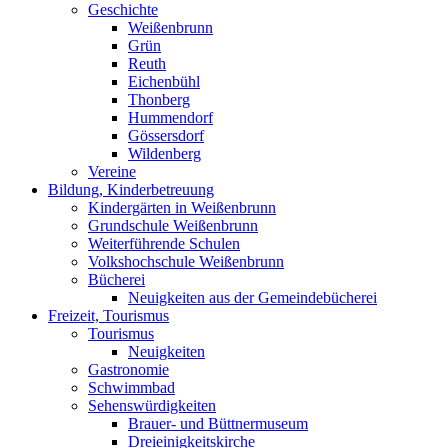
Geschichte
Weißenbrunn
Grün
Reuth
Eichenbühl
Thonberg
Hummendorf
Gössersdorf
Wildenberg
Vereine
Bildung, Kinderbetreuung
Kindergärten in Weißenbrunn
Grundschule Weißenbrunn
Weiterführende Schulen
Volkshochschule Weißenbrunn
Bücherei
Neuigkeiten aus der Gemeindebücherei
Freizeit, Tourismus
Tourismus
Neuigkeiten
Gastronomie
Schwimmbad
Sehenswürdigkeiten
Brauer- und Büttnermuseum
Dreieinigkeitskirche