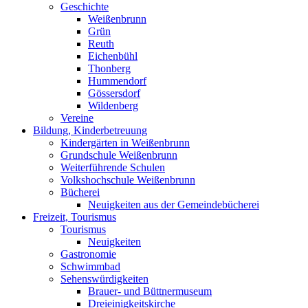
Geschichte
Weißenbrunn
Grün
Reuth
Eichenbühl
Thonberg
Hummendorf
Gössersdorf
Wildenberg
Vereine
Bildung, Kinderbetreuung
Kindergärten in Weißenbrunn
Grundschule Weißenbrunn
Weiterführende Schulen
Volkshochschule Weißenbrunn
Bücherei
Neuigkeiten aus der Gemeindebücherei
Freizeit, Tourismus
Tourismus
Neuigkeiten
Gastronomie
Schwimmbad
Sehenswürdigkeiten
Brauer- und Büttnermuseum
Dreieinigkeitskirche