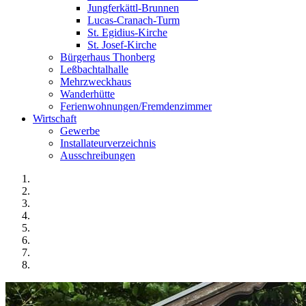
Jungferkättl-Brunnen
Lucas-Cranach-Turm
St. Egidius-Kirche
St. Josef-Kirche
Bürgerhaus Thonberg
Leßbachtalhalle
Mehrzweckhaus
Wanderhütte
Ferienwohnungen/Fremdenzimmer
Wirtschaft
Gewerbe
Installateurverzeichnis
Ausschreibungen