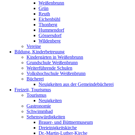
Weißenbrunn
Grün
Reuth
Eichenbühl
Thonberg
Hummendorf
Gössersdorf
Wildenberg
Vereine
Bildung, Kinderbetreuung
Kindergärten in Weißenbrunn
Grundschule Weißenbrunn
Weiterführende Schulen
Volkshochschule Weißenbrunn
Bücherei
Neuigkeiten aus der Gemeindebücherei
Freizeit, Tourismus
Tourismus
Neuigkeiten
Gastronomie
Schwimmbad
Sehenswürdigkeiten
Brauer- und Büttnermuseum
Dreieinigkeitskirche
Dr.-Martin-Luther-Kirche