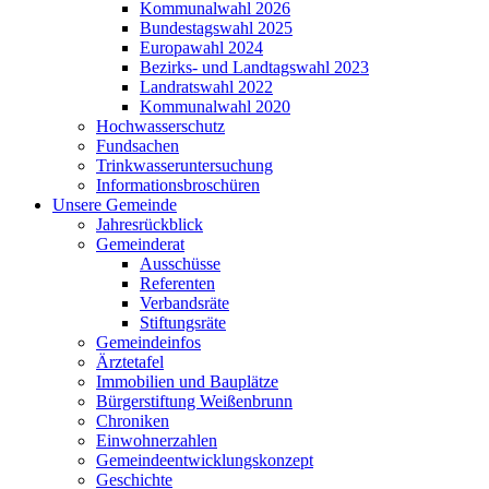
Kommunalwahl 2026
Bundestagswahl 2025
Europawahl 2024
Bezirks- und Landtagswahl 2023
Landratswahl 2022
Kommunalwahl 2020
Hochwasserschutz
Fundsachen
Trinkwasseruntersuchung
Informationsbroschüren
Unsere Gemeinde
Jahresrückblick
Gemeinderat
Ausschüsse
Referenten
Verbandsräte
Stiftungsräte
Gemeindeinfos
Ärztetafel
Immobilien und Bauplätze
Bürgerstiftung Weißenbrunn
Chroniken
Einwohnerzahlen
Gemeindeentwicklungskonzept
Geschichte