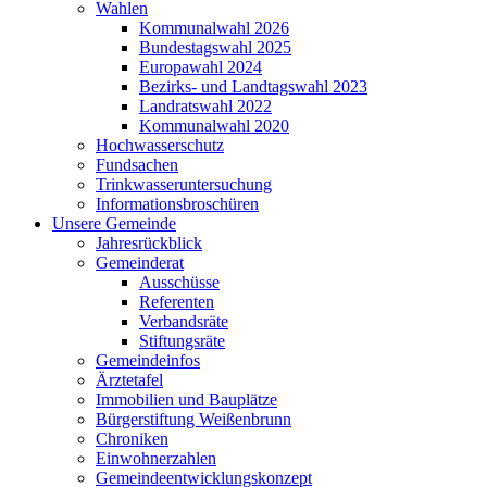
Wahlen
Kommunalwahl 2026
Bundestagswahl 2025
Europawahl 2024
Bezirks- und Landtagswahl 2023
Landratswahl 2022
Kommunalwahl 2020
Hochwasserschutz
Fundsachen
Trinkwasseruntersuchung
Informationsbroschüren
Unsere Gemeinde
Jahresrückblick
Gemeinderat
Ausschüsse
Referenten
Verbandsräte
Stiftungsräte
Gemeindeinfos
Ärztetafel
Immobilien und Bauplätze
Bürgerstiftung Weißenbrunn
Chroniken
Einwohnerzahlen
Gemeindeentwicklungskonzept