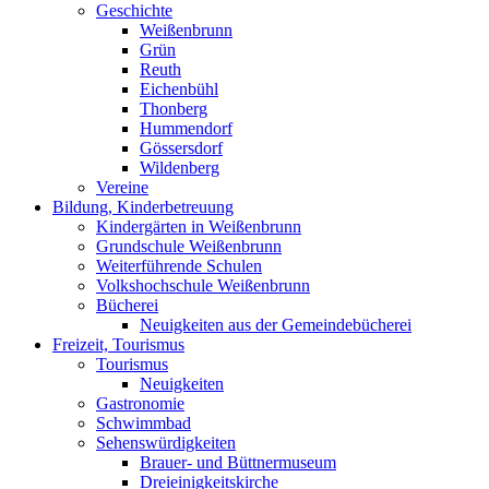
Geschichte
Weißenbrunn
Grün
Reuth
Eichenbühl
Thonberg
Hummendorf
Gössersdorf
Wildenberg
Vereine
Bildung, Kinderbetreuung
Kindergärten in Weißenbrunn
Grundschule Weißenbrunn
Weiterführende Schulen
Volkshochschule Weißenbrunn
Bücherei
Neuigkeiten aus der Gemeindebücherei
Freizeit, Tourismus
Tourismus
Neuigkeiten
Gastronomie
Schwimmbad
Sehenswürdigkeiten
Brauer- und Büttnermuseum
Dreieinigkeitskirche