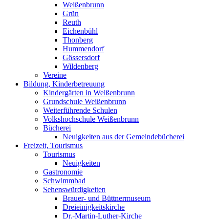
Weißenbrunn
Grün
Reuth
Eichenbühl
Thonberg
Hummendorf
Gössersdorf
Wildenberg
Vereine
Bildung, Kinderbetreuung
Kindergärten in Weißenbrunn
Grundschule Weißenbrunn
Weiterführende Schulen
Volkshochschule Weißenbrunn
Bücherei
Neuigkeiten aus der Gemeindebücherei
Freizeit, Tourismus
Tourismus
Neuigkeiten
Gastronomie
Schwimmbad
Sehenswürdigkeiten
Brauer- und Büttnermuseum
Dreieinigkeitskirche
Dr.-Martin-Luther-Kirche