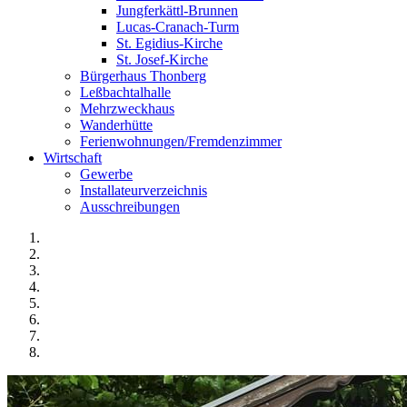
Jungferkättl-Brunnen
Lucas-Cranach-Turm
St. Egidius-Kirche
St. Josef-Kirche
Bürgerhaus Thonberg
Leßbachtalhalle
Mehrzweckhaus
Wanderhütte
Ferienwohnungen/Fremdenzimmer
Wirtschaft
Gewerbe
Installateurverzeichnis
Ausschreibungen