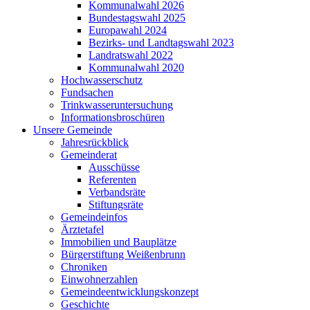
Kommunalwahl 2026
Bundestagswahl 2025
Europawahl 2024
Bezirks- und Landtagswahl 2023
Landratswahl 2022
Kommunalwahl 2020
Hochwasserschutz
Fundsachen
Trinkwasseruntersuchung
Informationsbroschüren
Unsere Gemeinde
Jahresrückblick
Gemeinderat
Ausschüsse
Referenten
Verbandsräte
Stiftungsräte
Gemeindeinfos
Ärztetafel
Immobilien und Bauplätze
Bürgerstiftung Weißenbrunn
Chroniken
Einwohnerzahlen
Gemeindeentwicklungskonzept
Geschichte