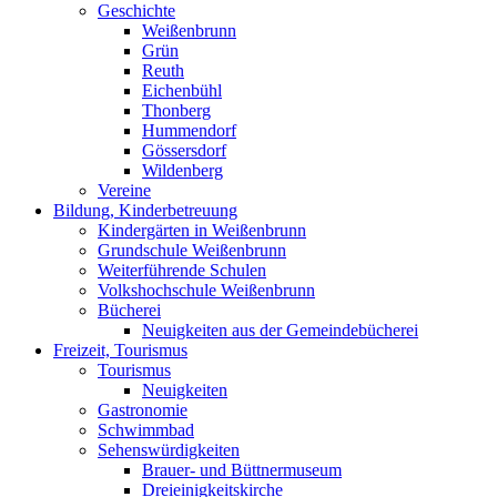
Geschichte
Weißenbrunn
Grün
Reuth
Eichenbühl
Thonberg
Hummendorf
Gössersdorf
Wildenberg
Vereine
Bildung, Kinderbetreuung
Kindergärten in Weißenbrunn
Grundschule Weißenbrunn
Weiterführende Schulen
Volkshochschule Weißenbrunn
Bücherei
Neuigkeiten aus der Gemeindebücherei
Freizeit, Tourismus
Tourismus
Neuigkeiten
Gastronomie
Schwimmbad
Sehenswürdigkeiten
Brauer- und Büttnermuseum
Dreieinigkeitskirche