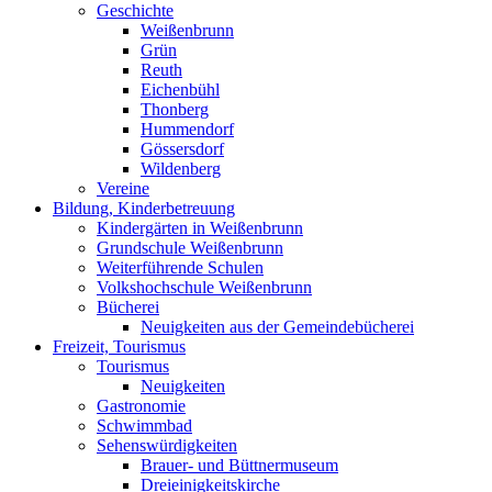
Geschichte
Weißenbrunn
Grün
Reuth
Eichenbühl
Thonberg
Hummendorf
Gössersdorf
Wildenberg
Vereine
Bildung, Kinderbetreuung
Kindergärten in Weißenbrunn
Grundschule Weißenbrunn
Weiterführende Schulen
Volkshochschule Weißenbrunn
Bücherei
Neuigkeiten aus der Gemeindebücherei
Freizeit, Tourismus
Tourismus
Neuigkeiten
Gastronomie
Schwimmbad
Sehenswürdigkeiten
Brauer- und Büttnermuseum
Dreieinigkeitskirche