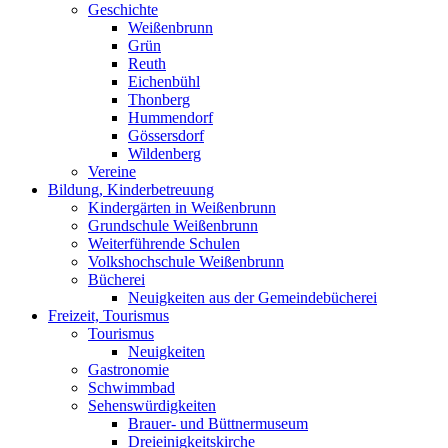
Geschichte
Weißenbrunn
Grün
Reuth
Eichenbühl
Thonberg
Hummendorf
Gössersdorf
Wildenberg
Vereine
Bildung, Kinderbetreuung
Kindergärten in Weißenbrunn
Grundschule Weißenbrunn
Weiterführende Schulen
Volkshochschule Weißenbrunn
Bücherei
Neuigkeiten aus der Gemeindebücherei
Freizeit, Tourismus
Tourismus
Neuigkeiten
Gastronomie
Schwimmbad
Sehenswürdigkeiten
Brauer- und Büttnermuseum
Dreieinigkeitskirche