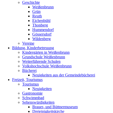
Geschichte
Weißenbrunn
Grün
Reuth
Eichenbühl
Thonberg
Hummendorf
Gössersdorf
Wildenberg
Vereine
Bildung, Kinderbetreuung
Kindergärten in Weißenbrunn
Grundschule Weißenbrunn
Weiterführende Schulen
Volkshochschule Weißenbrunn
Bücherei
Neuigkeiten aus der Gemeindebücherei
Freizeit, Tourismus
Tourismus
Neuigkeiten
Gastronomie
Schwimmbad
Sehenswürdigkeiten
Brauer- und Büttnermuseum
Dreieinigkeitskirche