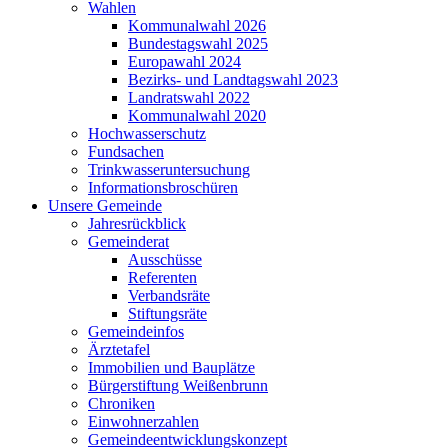
Wahlen
Kommunalwahl 2026
Bundestagswahl 2025
Europawahl 2024
Bezirks- und Landtagswahl 2023
Landratswahl 2022
Kommunalwahl 2020
Hochwasserschutz
Fundsachen
Trinkwasseruntersuchung
Informationsbroschüren
Unsere Gemeinde
Jahresrückblick
Gemeinderat
Ausschüsse
Referenten
Verbandsräte
Stiftungsräte
Gemeindeinfos
Ärztetafel
Immobilien und Bauplätze
Bürgerstiftung Weißenbrunn
Chroniken
Einwohnerzahlen
Gemeindeentwicklungskonzept