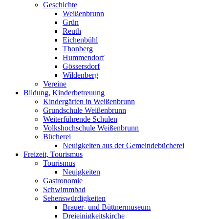
Geschichte
Weißenbrunn
Grün
Reuth
Eichenbühl
Thonberg
Hummendorf
Gössersdorf
Wildenberg
Vereine
Bildung, Kinderbetreuung
Kindergärten in Weißenbrunn
Grundschule Weißenbrunn
Weiterführende Schulen
Volkshochschule Weißenbrunn
Bücherei
Neuigkeiten aus der Gemeindebücherei
Freizeit, Tourismus
Tourismus
Neuigkeiten
Gastronomie
Schwimmbad
Sehenswürdigkeiten
Brauer- und Büttnermuseum
Dreieinigkeitskirche