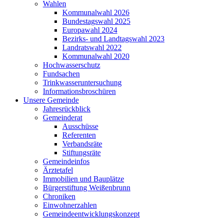
Wahlen
Kommunalwahl 2026
Bundestagswahl 2025
Europawahl 2024
Bezirks- und Landtagswahl 2023
Landratswahl 2022
Kommunalwahl 2020
Hochwasserschutz
Fundsachen
Trinkwasseruntersuchung
Informationsbroschüren
Unsere Gemeinde
Jahresrückblick
Gemeinderat
Ausschüsse
Referenten
Verbandsräte
Stiftungsräte
Gemeindeinfos
Ärztetafel
Immobilien und Bauplätze
Bürgerstiftung Weißenbrunn
Chroniken
Einwohnerzahlen
Gemeindeentwicklungskonzept