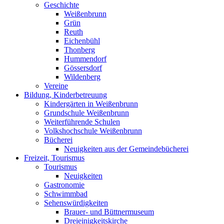
Geschichte
Weißenbrunn
Grün
Reuth
Eichenbühl
Thonberg
Hummendorf
Gössersdorf
Wildenberg
Vereine
Bildung, Kinderbetreuung
Kindergärten in Weißenbrunn
Grundschule Weißenbrunn
Weiterführende Schulen
Volkshochschule Weißenbrunn
Bücherei
Neuigkeiten aus der Gemeindebücherei
Freizeit, Tourismus
Tourismus
Neuigkeiten
Gastronomie
Schwimmbad
Sehenswürdigkeiten
Brauer- und Büttnermuseum
Dreieinigkeitskirche