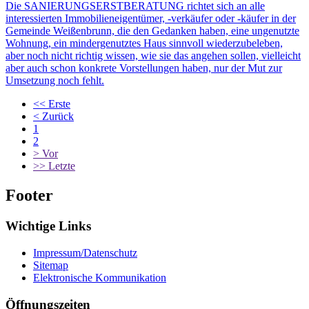
Die SANIERUNGSERSTBERATUNG richtet sich an alle
interessierten Immobilieneigentümer, -verkäufer oder -käufer in der
Gemeinde Weißenbrunn, die den Gedanken haben, eine ungenutzte
Wohnung, ein mindergenutztes Haus sinnvoll wiederzubeleben,
aber noch nicht richtig wissen, wie sie das angehen sollen, vielleicht
aber auch schon konkrete Vorstellungen haben, nur der Mut zur
Umsetzung noch fehlt.
<<
Erste
<
Zurück
1
2
>
Vor
>>
Letzte
Footer
Wichtige Links
Impressum/Datenschutz
Sitemap
Elektronische Kommunikation
Öffnungszeiten