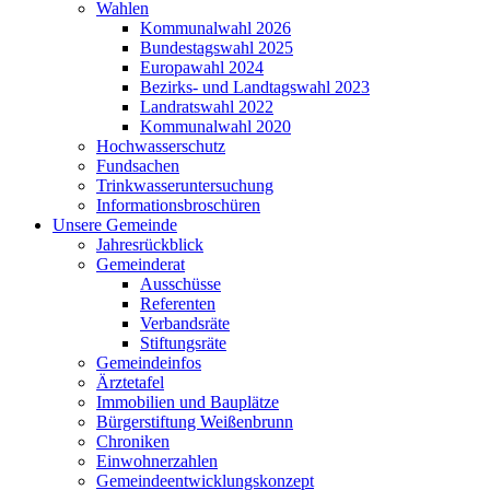
Wahlen
Kommunalwahl 2026
Bundestagswahl 2025
Europawahl 2024
Bezirks- und Landtagswahl 2023
Landratswahl 2022
Kommunalwahl 2020
Hochwasserschutz
Fundsachen
Trinkwasseruntersuchung
Informationsbroschüren
Unsere Gemeinde
Jahresrückblick
Gemeinderat
Ausschüsse
Referenten
Verbandsräte
Stiftungsräte
Gemeindeinfos
Ärztetafel
Immobilien und Bauplätze
Bürgerstiftung Weißenbrunn
Chroniken
Einwohnerzahlen
Gemeindeentwicklungskonzept